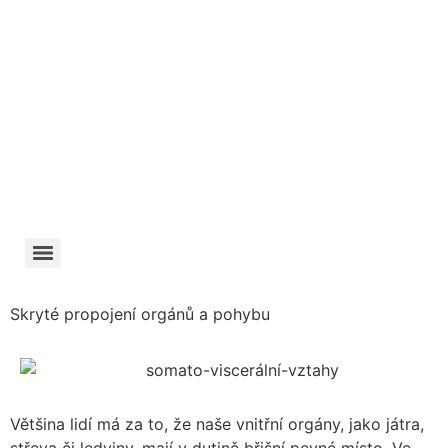
Skryté propojení orgánů a pohybu
Většina lidí má za to, že naše vnitřní orgány, jako játra,
střeva či ledviny, mají v dutině břišní pevné místo. Ve