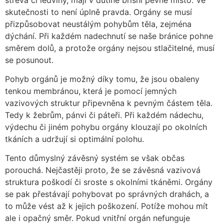
skutečnosti to není úplně pravda. Orgány se musí
přizpůsobovat neustálým pohybům těla, zejména
dýchání. Při každém nadechnutí se naše bránice pohne
směrem dolů, a protože orgány nejsou stlačitelné, musí
se posunout.
Pohyb orgánů je možný díky tomu
, že jsou obaleny
tenkou membránou, která je pomocí jemných
vazivových struktur připevněna k pevným částem těla.
Tedy k žebrům, pánvi či páteři. Při každém nádechu,
výdechu či jiném pohybu orgány klouzají po okolních
tkáních a udržují si optimální polohu.
Tento důmyslný závěsný systém se však občas
porouchá. Nejčastěji proto, že se závěsná vazivová
struktura poškodí či sroste s okolními tkáněmi. Orgány
se pak přestávají pohybovat po správných drahách, a
to může vést až k jejich poškození.
Potíže mohou mít
ale i opačný směr. Pokud vnitřní orgán nefunguje