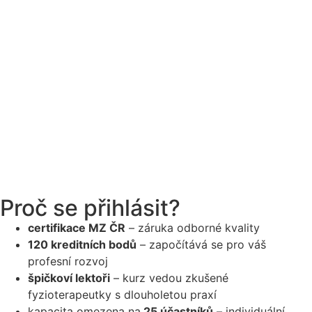
Proč se přihlásit?
certifikace MZ ČR
– záruka odborné kvality
120 kreditních bodů
– započítává se pro váš
profesní rozvoj
špičkoví lektoři
– kurz vedou zkušené
fyzioterapeutky s dlouholetou praxí
kapacita omezena na
25 účastníků
– individuální