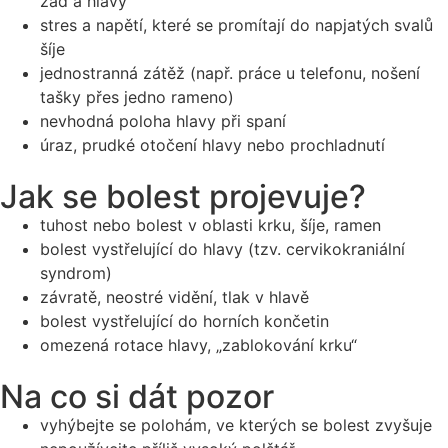
zad a hlavy
stres a napětí, které se promítají do napjatých svalů
šíje
jednostranná zátěž (např. práce u telefonu, nošení
tašky přes jedno rameno)
nevhodná poloha hlavy při spaní
úraz, prudké otočení hlavy nebo prochladnutí
Jak se bolest projevuje?
tuhost nebo bolest v oblasti krku, šíje, ramen
bolest vystřelující do hlavy (tzv. cervikokraniální
syndrom)
závratě, neostré vidění, tlak v hlavě
bolest vystřelující do horních končetin
omezená rotace hlavy, „zablokování krku“
Na co si dát pozor
vyhýbejte se polohám, ve kterých se bolest zvyšuje